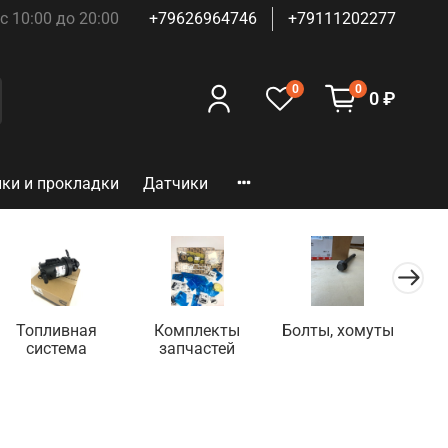
с 10:00 до 20:00
+79626964746
+79111202277
0
0
0 ₽
ки и прокладки
Датчики
Топливная
Комплекты
Болты, хомуты
ГБ
система
запчастей