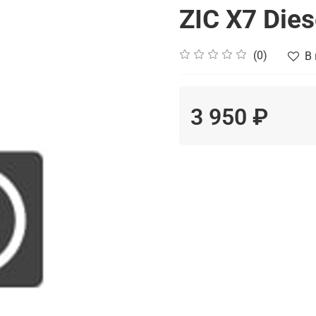
ZIC X7 Die
(0)
В
3 950 ₽