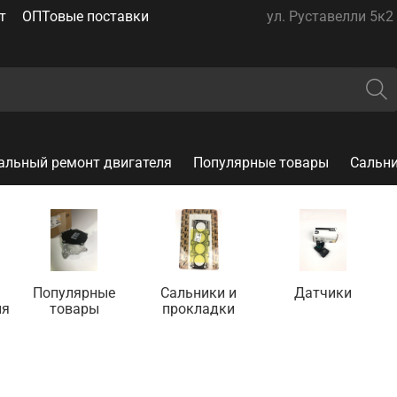
т
ОПТовые поставки
ул. Руставелли 5к2 
альный ремонт двигателя
Популярные товары
Сальни
Популярные
Сальники и
Датчики
ля
товары
прокладки